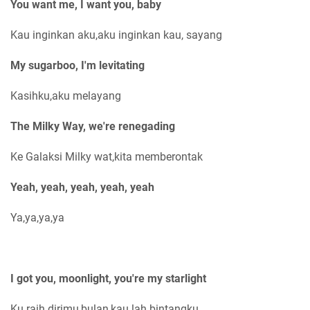
You want me, I want you, baby
Kau inginkan aku,aku inginkan kau, sayang
My sugarboo, I'm levitating
Kasihku,aku melayang
The Milky Way, we're renegading
Ke Galaksi Milky wat,kita memberontak
Yeah, yeah, yeah, yeah, yeah
Ya,ya,ya,ya
I got you, moonlight, you're my starlight
Ku raih dirimu,bulan,kau lah bintangku