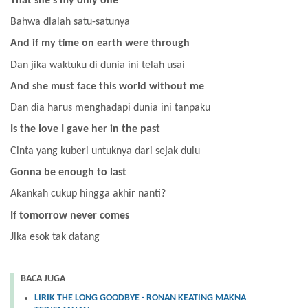
That she's my only one
Bahwa dialah satu-satunya
And if my time on earth were through
Dan jika waktuku di dunia ini telah usai
And she must face this world without me
Dan dia harus menghadapi dunia ini tanpaku
Is the love I gave her in the past
Cinta yang kuberi untuknya dari sejak dulu
Gonna be enough to last
Akankah cukup hingga akhir nanti?
If tomorrow never comes
Jika esok tak datang
BACA JUGA
LIRIK THE LONG GOODBYE - RONAN KEATING MAKNA