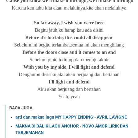
'Cause you know we'll make it through, we'll make it through
Karena kau tahu kita akan melaluinya,kita akan melaluinya
So far away, I wish you were here
Begitu jauh,ku harap kau ada disini
Before it's too late, this could all disappear
Sebelum ini begitu terlambat,semua ini akan menghilang
Before the doors close and it comes to an end
Sebelum pintu tertutup dan menuju akhir
With you by my side, I will fight and defend
Denganmu disisiku,aku akan berjuang dan bertahan
I'll fight and defend
Aku akan berjuang dan bertahan
Yeah, yeah
BACA JUGA
arti dan makna lagu MY HAPPY ENDING - AVRIL LAVIGNE
MAKNA DI BALIK LAGU ANCHOR - NOVO AMOR LIRIK DAN
TERJEMAHAN