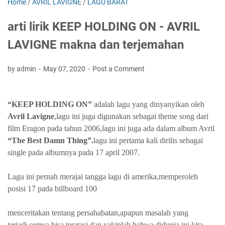
Home
/
AVRIL LAVIGNE
/
LAGU BARAT
arti lirik KEEP HOLDING ON - AVRIL
LAVIGNE makna dan terjemahan
by admin
May 07, 2020
Post a Comment
“KEEP HOLDING ON”
adalah lagu yang dinyanyikan oleh
Avril Lavigne
,lagu ini juga digunakan sebagai theme song dari
film Eragon pada tahun 2006,lagu ini juga ada dalam album Avril
“The Best Damn Thing”.
lagu ini pertama kali dirilis sebagai
single pada albumnya pada 17 april 2007.
Lagu ini pernah merajai tangga lagu di amerika,memperoleh
posisi 17 pada billboard 100
menceritakan tentang persahabatan,apapun masalah yang
terjadi,semua bisa teratasi dan yakinlah bahwa didunia ini kita