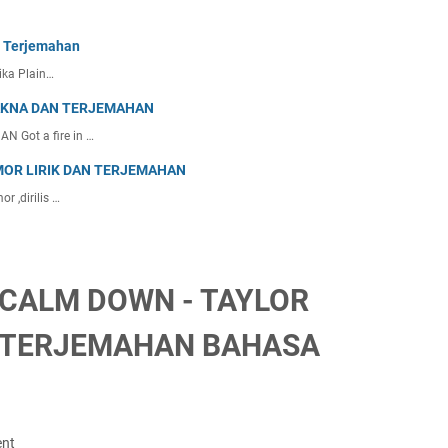
an Terjemahan
ika Plain…
MAKNA DAN TERJEMAHAN
 Got a fire in …
MOR LIRIK DAN TERJEMAHAN
 ,dirilis …
O CALM DOWN - TAYLOR
 TERJEMAHAN BAHASA
ent