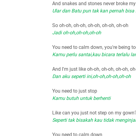
And snakes and stones never broke my
Ular dan Batu pun tak kan pernah bis
So oh-oh, oh-oh, oh-oh, oh-oh, oh-oh
Jadi oh-oh,oh-oh,oh-oh
You need to calm down, you're being to
Kamu perlu santai,kau bicara terlalu l
And I'm just like oh-oh, oh-oh, oh-oh, oh
Dan aku seperti ini,oh-oh,oh-oh,oh-oh
You need to just stop
Kamu butuh untuk berhenti
Like can you just not step on my gown
Seperti tak bisakah kau tidak menginj
You need to calm down