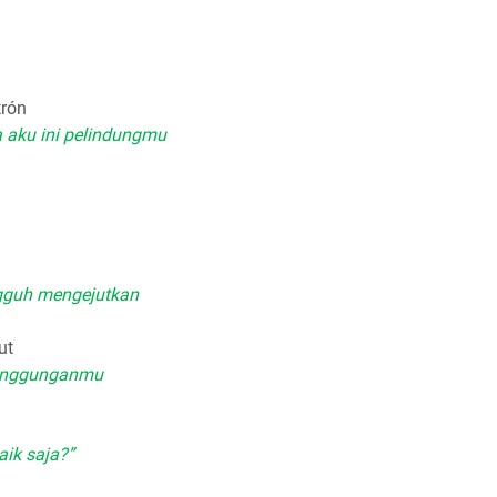
trón
 aku ini pelindungmu
ungguh mengejutkan
ut
 tanggunganmu
aik saja?”