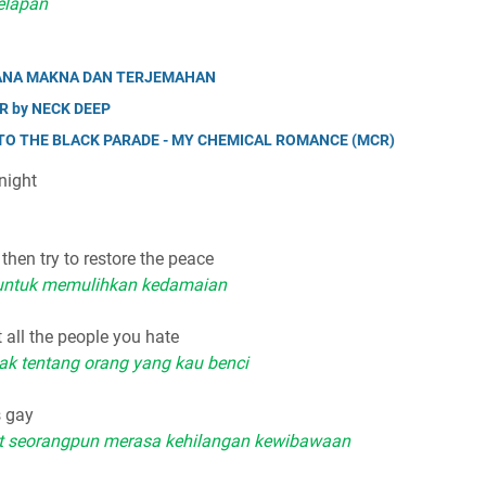
elapan
ESANA MAKNA DAN TERJEMAHAN
ER by NECK DEEP
 TO THE BLACK PARADE - MY CHEMICAL ROMANCE (MCR)
night
then try to restore the peace
 untuk memulihkan kedamaian
 all the people you hate
iak tentang orang yang kau benci
s gay
t seorangpun merasa kehilangan kewibawaan