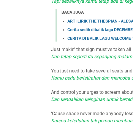
Tapi sebaliknya kamu tetap ada di keg
BACA JUGA
ARTI LIRIK THE THESPIAN - AL
Cerita sedih dibalik lagu DECEMB
CERITA DI BALIK LAGU WELCOME
Just makin' that sign must've taken all 
Dan tetap seperti itu sepanjang malam
You just need to take several seats and 
Kamu perlu beristirahat dan mencoba
And control your urges to scream about
Dan kendalikan keinginan untuk berter
'Cause shade never made anybody les
Karena keteduhan tak pernah membua