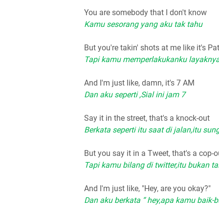
You are somebody that I don't know
Kamu sesorang yang aku tak tahu
But you're takin' shots at me like it's Pa
Tapi kamu memperlakukanku layaknya
And I'm just like, damn, it's 7 AM
Dan aku seperti ,Sial ini jam 7
Say it in the street, that's a knock-out
Berkata seperti itu saat di jalan,itu s
But you say it in a Tweet, that's a cop-o
Tapi kamu bilang di twitter,itu bukan
And I'm just like, "Hey, are you okay?"
Dan aku berkata “ hey,apa kamu baik-b