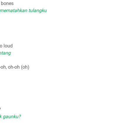
 bones
a mematahkan tulangku
o loud
antang
-oh, oh-oh (oh)
?
ak gaunku?