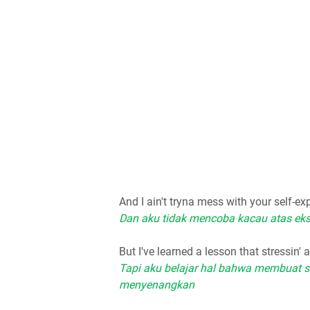
And I ain't tryna mess with your self-ex
Dan aku tidak mencoba kacau atas ek
But I've learned a lesson that stressin'
Tapi aku belajar hal bahwa membuat st
menyenangkan