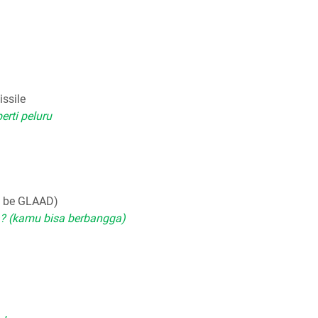
issile
rti peluru
d be GLAAD)
? (kamu bisa berbangga)