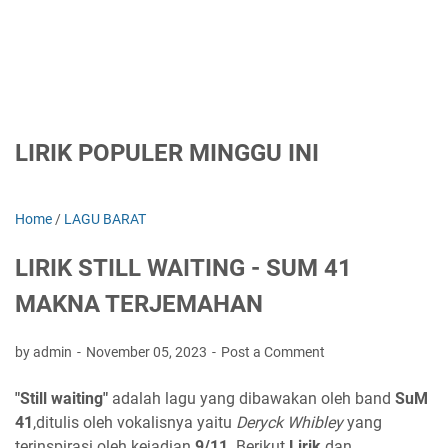
LIRIK POPULER MINGGU INI
Home
/
LAGU BARAT
LIRIK STILL WAITING - SUM 41
MAKNA TERJEMAHAN
by admin
November 05, 2023
Post a Comment
"Still waiting"
adalah lagu yang dibawakan oleh band
SuM
41
,ditulis oleh vokalisnya yaitu
Deryck Whibley
yang
terinspirasi oleh kejadian
9/11
. Berikut
Lirik
dan