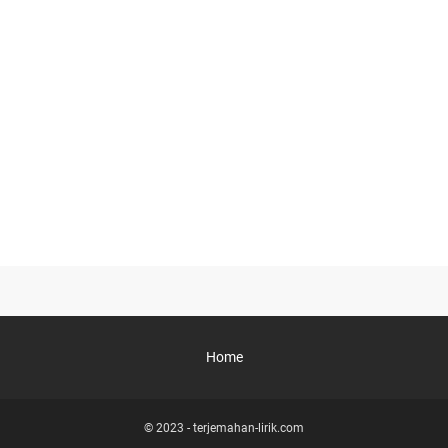
Home
© 2023 -
terjemahan-lirik.com